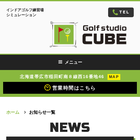
コ
インドアゴルフ練習場
ン
TEL
シミュレーション
テ
ン
ツ
へ
ス
キ
メニュー
ッ
プ
北海道帯広市稲田町南８線西16番地46
MAP
営業時間はこちら
ホーム
お知らせ一覧
NEWS